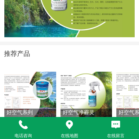
推荐产品
好空气系列
好空气净霾灵
好空气
漆
电话咨询
在线地图
在线留言